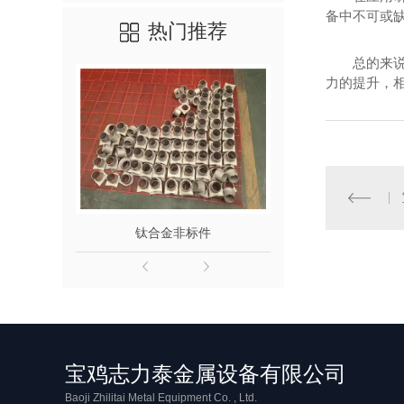
备中不可或
热门推荐
总的来
力的提升，
钛合金非标件
铌喷
宝鸡志力泰金属设备有限公司
Baoji Zhilitai Metal Equipment Co. , Ltd.