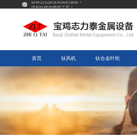
浅析钛棒的模锻工艺！
工况恶劣选对喷嘴很重要！宝鸡志力泰铌喷嘴，耐腐耐高温更耐用
首页
钛风机
钛合金叶轮
首页
钛风机
钛合金叶轮