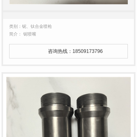
类别：铌、钛合金喷枪
简介： 铌喷嘴
咨询热线：
18509173796