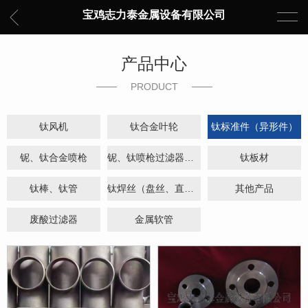
宝鸡志力泰金属设备有限公司
产品中心
PRODUCT
钛风机
钛合金叶轮
钛标准件（异形件）
铌、钛合金喷枪
铌、钛喷枪过滤器、喷盘、喷嘴
钛板材
钛棒、钛管
钛焊丝（盘丝、直丝）
其他产品
废酸过滤器
金属软管