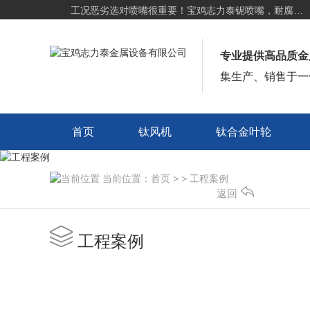
工况恶劣选对喷嘴很重要！宝鸡志力泰铌喷嘴，耐腐耐高温更耐用
钛棒怎么除去表面的油呢？
浅析钛棒的模锻工艺！
工况恶劣选对喷嘴很重要！宝鸡志力泰铌喷嘴，耐腐耐高温更耐用
专业提供高品质金
集生产、销售于一
首页
钛风机
钛合金叶轮
首页
钛风机
钛合金叶轮
当前位置：
首页
> >
工程案例
返回
工程案例