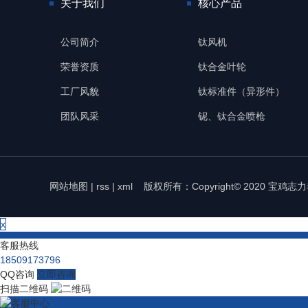
关于我们
核心产品
公司简介
钛风机
荣誉资质
钛合金叶轮
工厂风貌
钛标准件（异形件）
团队风采
铌、钛合金喷枪
网站地图
|
rss
|
xml
版权所有：Copyright© 2020 宝
x
客服热线
18509173796
QQ咨询
立即咨询
扫描二维码