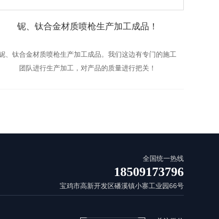
铌、钛合金材质喷枪生产加工成品！
铌、钛合金材质喷枪生产加工成品。我们这边有专门的施工
陕西铌
团队进行生产加工，对产品的质量进行把关！
的广泛
全国统一热线
18509173796
宝鸡市高新开发区磻溪镇小寨工业园66号